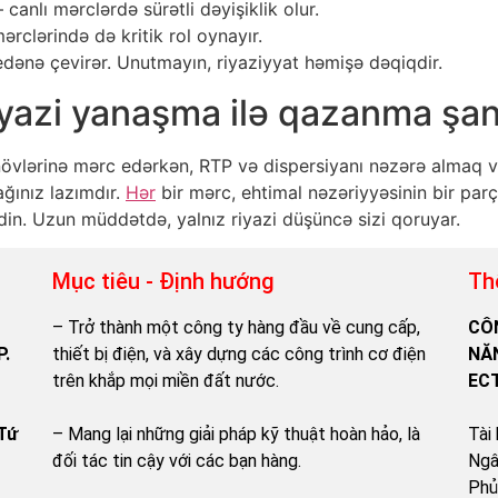
anlı mərclərdə sürətli dəyişiklik olur.
ərclərində də kritik rol oynayır.
edənə çevirər. Unutmayın, riyaziyyat həmişə dəqiqdir.
yazi yanaşma ilə qazanma şansı
növlərinə mərc edərkən, RTP və dispersiyanı nəzərə almaq v
ağınız lazımdır.
Hər
bir mərc, ehtimal nəzəriyyəsinin bir parça
edin. Uzun müddətdə, yalnız riyazi düşüncə sizi qoruyar.
Mục tiêu - Định hướng
Th
– Trở thành một công ty hàng đầu về cung cấp,
CÔ
P.
thiết bị điện, và xây dựng các công trình cơ điện
NĂ
trên khắp mọi miền đất nước.
ECT
Tứ
– Mang lại những giải pháp kỹ thuật hoàn hảo, là
Tài
đối tác tin cậy với các bạn hàng.
Ngâ
Phủ