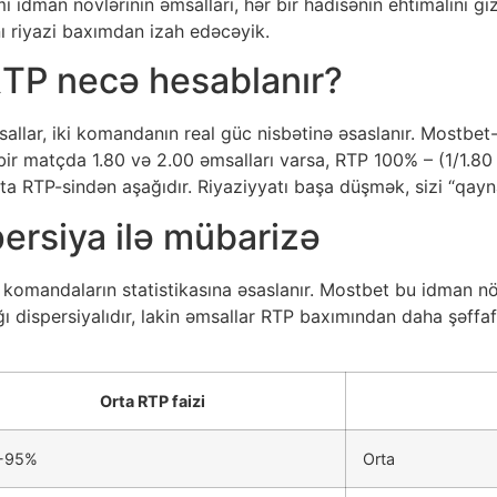
dman növlərinin əmsalları, hər bir hadisənin ehtimalını gizli 
nı riyazi baxımdan izah edəcəyik.
RTP necə hesablanır?
sallar, iki komandanın real güc nisbətinə əsaslanır. Mostbet
bir matçda 1.80 və 2.00 əmsalları varsa, RTP 100% – (1/1.80 +
rta RTP-sindən aşağıdır. Riyaziyyatı başa düşmək, sizi “qay
persiya ilə mübarizə
 komandaların statistikasına əsaslanır. Mostbet bu idman növ
ı dispersiyalıdır, lakin əmsallar RTP baxımından daha şəffaf
Orta RTP faizi
-95%
Orta