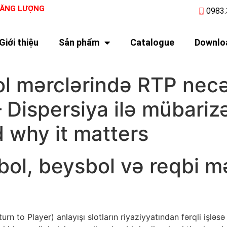
NĂNG LƯỢNG
0983.
Giới thiệu
Sản phẩm
Catalogue
Downlo
l mərclərində RTP necə
 Dispersiya ilə mübariz
d why it matters
l, beysbol və reqbi mər
n to Player) anlayışı slotların riyaziyyatından fərqli işləs