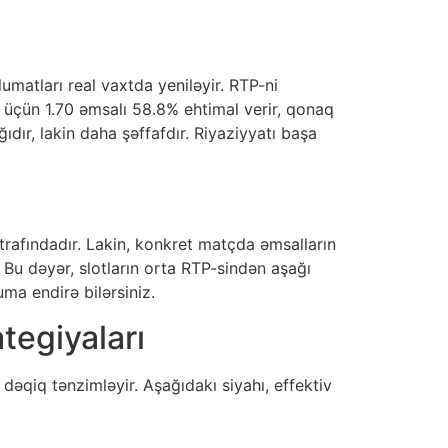
umatları real vaxtda yeniləyir. RTP-ni
 üçün 1.70 əmsalı 58.8% ehtimal verir, qonaq
dır, lakin daha şəffafdır. Riyaziyyatı başa
ətrafındadır. Lakin, konkret matçda əmsalların
 Bu dəyər, slotların orta RTP-sindən aşağı
ma endirə bilərsiniz.
tegiyaları
dəqiq tənzimləyir. Aşağıdakı siyahı, effektiv