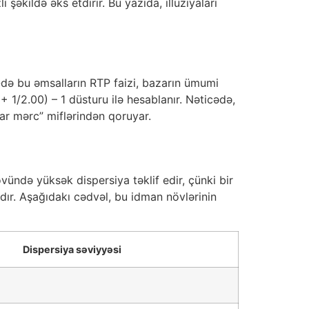
şəkildə əks etdirir. Bu yazıda, illüziyaları
-də bu əmsalların RTP faizi, bazarın ümumi
 1/2.00) – 1 düsturu ilə hesablanır. Nəticədə,
nar mərc” miflərindən qoruyar.
ündə yüksək dispersiya təklif edir, çünki bir
dır. Aşağıdakı cədvəl, bu idman növlərinin
Dispersiya səviyyəsi